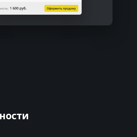
ности