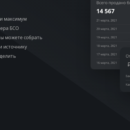
ли максимум
мера БСО
вы можете собрать
и источнику
еделить