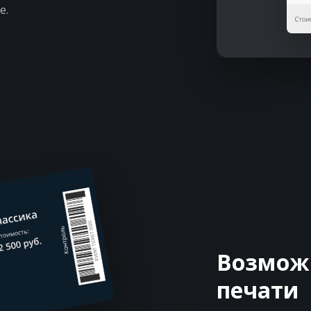
е.
Возмож
печати